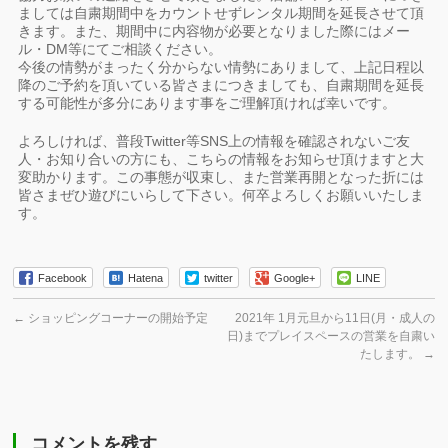
ましては自粛期間中をカウントせずレンタル期間を延長させて頂
きます。また、期間中に内容物が必要となりました際にはメー
ル・DM等にてご相談ください。
今後の情勢がまったく分からない情勢にありまして、上記日程以
降のご予約を頂いている皆さまにつきましても、自粛期間を延長
する可能性が多分にあります事をご理解頂ければ幸いです。
よろしければ、普段Twitter等SNS上の情報を確認されないご友
人・お知り合いの方にも、こちらの情報をお知らせ頂けますと大
変助かります。この事態が収束し、また営業再開となった折には
皆さまぜひ遊びにいらして下さい。何卒よろしくお願いいたしま
す。
Facebook
Hatena
twitter
Google+
LINE
←
ショッピングコーナーの開始予定
2021年 1月元旦から11日(月・成人の
日)までプレイスペースの営業を自粛い
たします。
→
コメントを残す